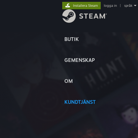
Installera Steam
logga in
|
språk
BUTIK
GEMENSKAP
OM
KUNDTJÄNST