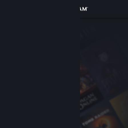
Logga in
Butik
Gemenskap
Om
Support
Byt språk
Skaffa Steams mobilapp
Se skrivbordswebbplats