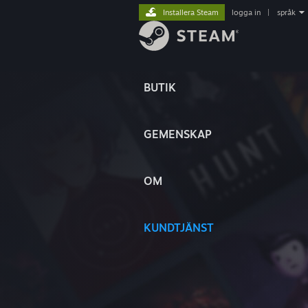
Installera Steam
logga in
|
språk
BUTIK
GEMENSKAP
OM
KUNDTJÄNST