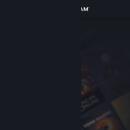
Logga in
Butik
Gemenskap
Om
Support
Byt språk
Skaffa Steams mobilapp
Se skrivbordswebbplats