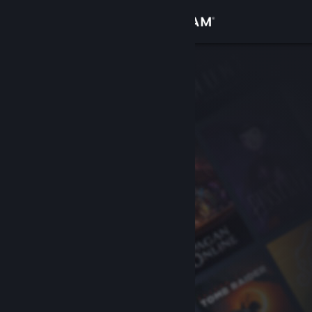
Logga in
Butik
Gemenskap
Om
Support
Byt språk
Skaffa Steams mobilapp
Se skrivbordswebbplats