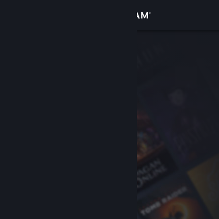
Logga in
Butik
Gemenskap
Om
Support
Byt språk
Skaffa Steams mobilapp
Se skrivbordswebbplats