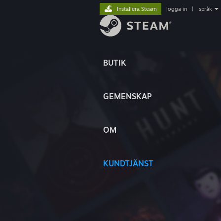
Installera Steam
logga in
|
språk
BUTIK
GEMENSKAP
OM
KUNDTJÄNST