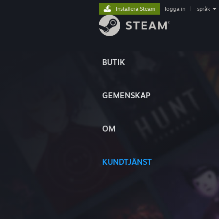
Installera Steam
logga in
|
språk
BUTIK
GEMENSKAP
OM
KUNDTJÄNST