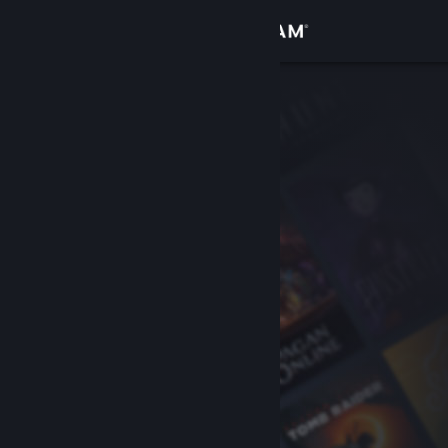
Logga in
Butik
Gemenskap
Om
Support
Byt språk
Skaffa Steams mobilapp
Se skrivbordswebbplats