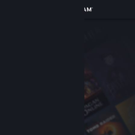
Logga in
Butik
Gemenskap
Om
Support
Byt språk
Skaffa Steams mobilapp
Se skrivbordswebbplats