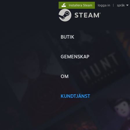
Installera Steam
logga in
|
språk
BUTIK
GEMENSKAP
OM
KUNDTJÄNST