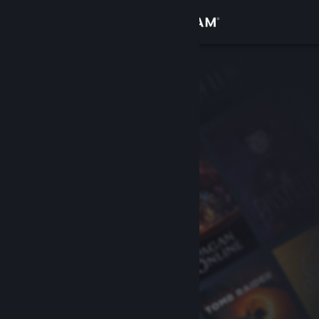
Logga in
Butik
Gemenskap
Om
Support
Byt språk
Skaffa Steams mobilapp
Se skrivbordswebbplats