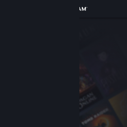
Logga in
Butik
Gemenskap
Om
Support
Byt språk
Skaffa Steams mobilapp
Se skrivbordswebbplats