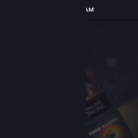
Logga in
Butik
Gemenskap
Om
Support
Byt språk
Skaffa Steams mobilapp
Se skrivbordswebbplats