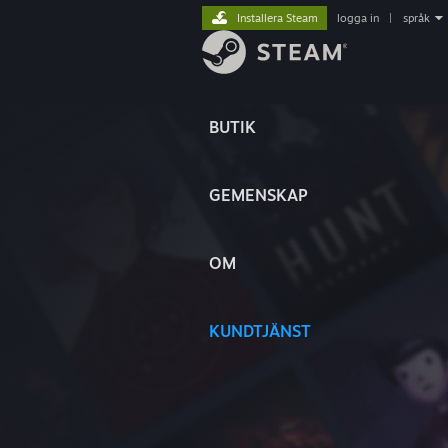
Installera Steam
logga in
|
språk
BUTIK
GEMENSKAP
OM
KUNDTJÄNST