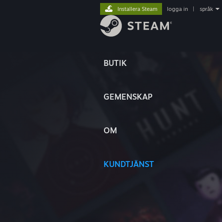
Installera Steam
logga in
|
språk
BUTIK
GEMENSKAP
OM
KUNDTJÄNST