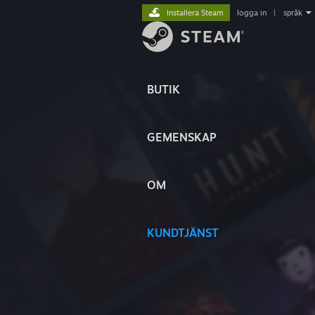
Installera Steam
logga in
|
språk
BUTIK
GEMENSKAP
OM
KUNDTJÄNST