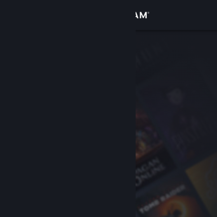
Logga in
Butik
Gemenskap
Om
Support
Byt språk
Skaffa Steams mobilapp
Se skrivbordswebbplats