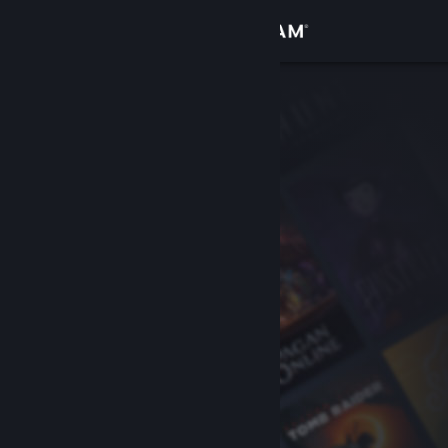
Logga in
Butik
Gemenskap
Om
Support
Byt språk
Skaffa Steams mobilapp
Se skrivbordswebbplats