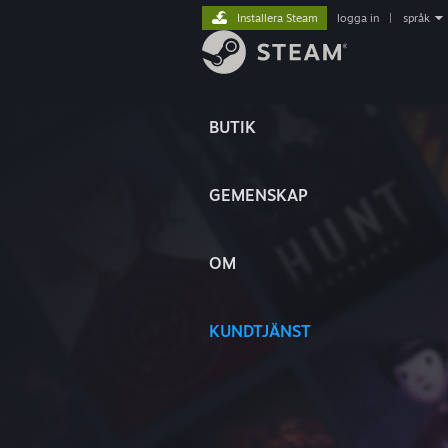
Installera Steam
logga in
|
språk
BUTIK
GEMENSKAP
OM
KUNDTJÄNST