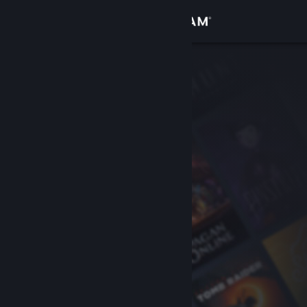
Logga in
Butik
Gemenskap
Om
Support
Byt språk
Skaffa Steams mobilapp
Se skrivbordswebbplats