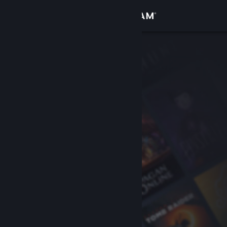
Logga in
Butik
Gemenskap
Om
Support
Byt språk
Skaffa Steams mobilapp
Se skrivbordswebbplats