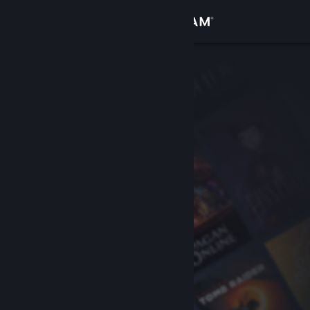
Logga in
Butik
Gemenskap
Om
Support
Byt språk
Skaffa Steams mobilapp
Se skrivbordswebbplats