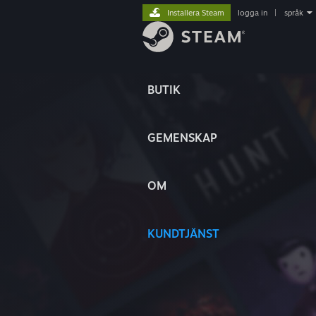
Installera Steam
logga in
|
språk
BUTIK
GEMENSKAP
OM
KUNDTJÄNST