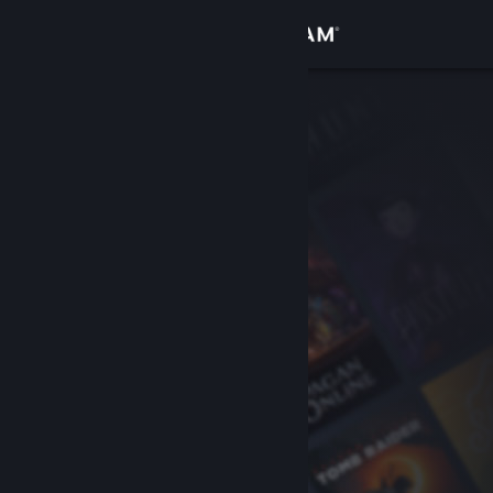
Logga in
Butik
Gemenskap
Om
Support
Byt språk
Skaffa Steams mobilapp
Se skrivbordswebbplats