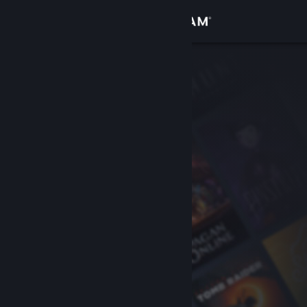
Logga in
Butik
Gemenskap
Om
Support
Byt språk
Skaffa Steams mobilapp
Se skrivbordswebbplats