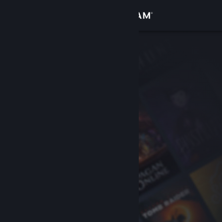
Logga in
Butik
Gemenskap
Om
Support
Byt språk
Skaffa Steams mobilapp
Se skrivbordswebbplats