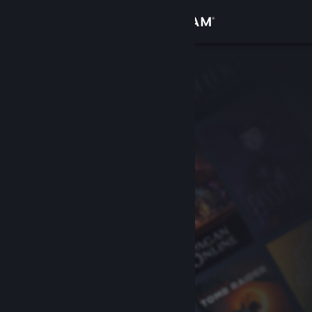
Logga in
Butik
Gemenskap
Om
Support
Byt språk
Skaffa Steams mobilapp
Se skrivbordswebbplats