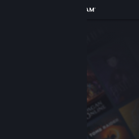
Logga in
Butik
Gemenskap
Om
Support
Byt språk
Skaffa Steams mobilapp
Se skrivbordswebbplats