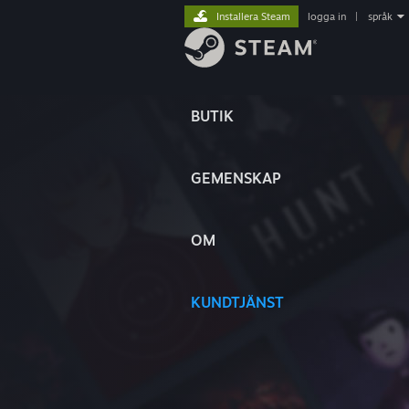
Installera Steam
logga in
|
språk
BUTIK
GEMENSKAP
OM
KUNDTJÄNST