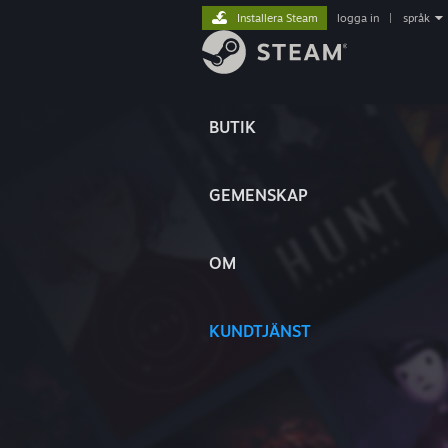
Installera Steam
logga in
|
språk
BUTIK
GEMENSKAP
OM
KUNDTJÄNST