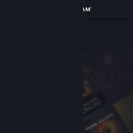
Logga in
Butik
Gemenskap
Om
Support
Byt språk
Skaffa Steams mobilapp
Se skrivbordswebbplats