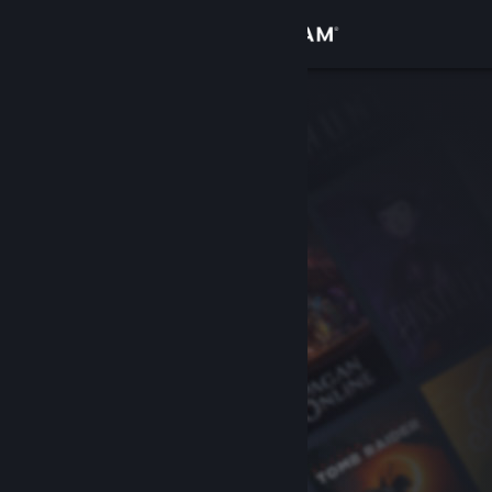
Logga in
Butik
Gemenskap
Om
Support
Byt språk
Skaffa Steams mobilapp
Se skrivbordswebbplats