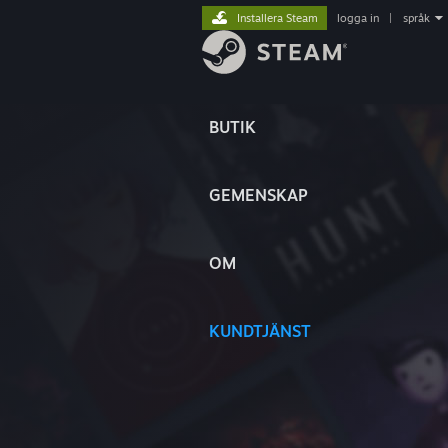
Installera Steam
logga in
|
språk
BUTIK
GEMENSKAP
OM
KUNDTJÄNST