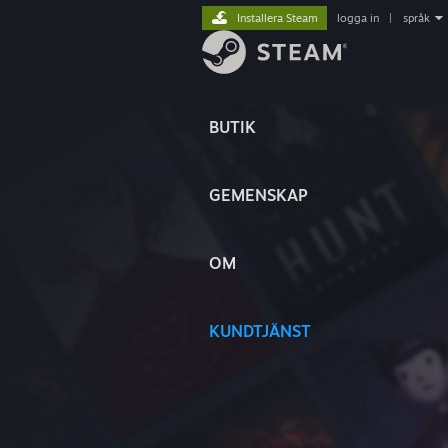
Installera Steam
logga in
|
språk
BUTIK
GEMENSKAP
OM
KUNDTJÄNST