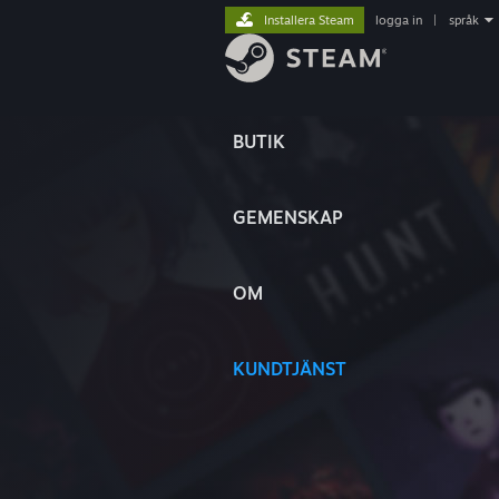
Installera Steam
logga in
|
språk
BUTIK
GEMENSKAP
OM
KUNDTJÄNST