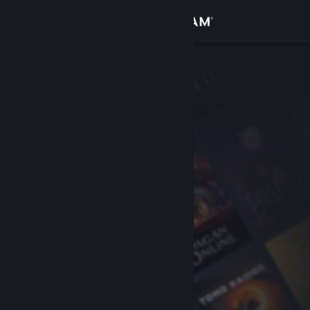
Logga in
Butik
Gemenskap
Om
Support
Byt språk
Skaffa Steams mobilapp
Se skrivbordswebbplats