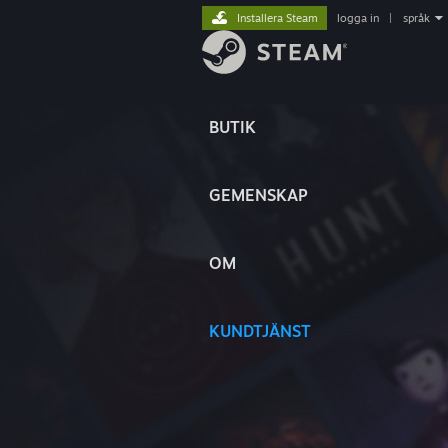
Installera Steam
logga in
|
språk
BUTIK
GEMENSKAP
OM
KUNDTJÄNST