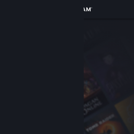
Logga in
Butik
Gemenskap
Om
Support
Byt språk
Skaffa Steams mobilapp
Se skrivbordswebbplats