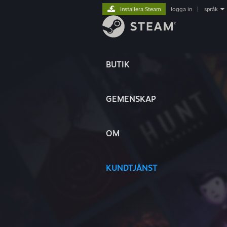
Installera Steam
logga in
|
språk
BUTIK
GEMENSKAP
OM
KUNDTJÄNST