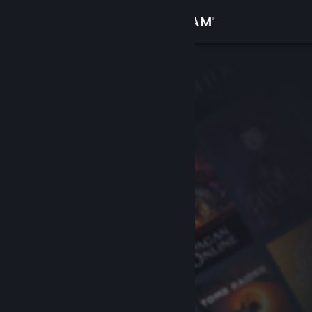
Logga in
Butik
Gemenskap
Om
Support
Byt språk
Skaffa Steams mobilapp
Se skrivbordswebbplats