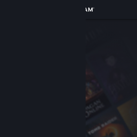
Logga in
Butik
Gemenskap
Om
Support
Byt språk
Skaffa Steams mobilapp
Se skrivbordswebbplats