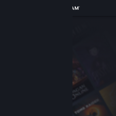
Logga in
Butik
Gemenskap
Om
Support
Byt språk
Skaffa Steams mobilapp
Se skrivbordswebbplats