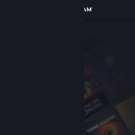
Logga in
Butik
Gemenskap
Om
Support
Byt språk
Skaffa Steams mobilapp
Se skrivbordswebbplats