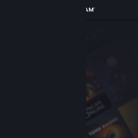
Logga in
Butik
Gemenskap
Om
Support
Byt språk
Skaffa Steams mobilapp
Se skrivbordswebbplats