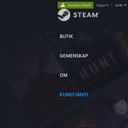
Installera Steam
logga in
|
språk
BUTIK
GEMENSKAP
OM
KUNDTJÄNST