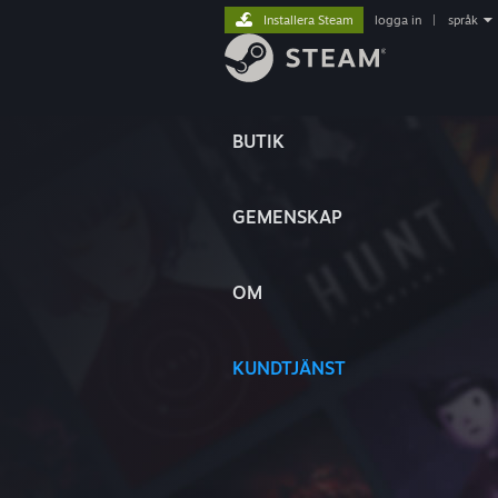
Installera Steam
logga in
|
språk
BUTIK
GEMENSKAP
OM
KUNDTJÄNST