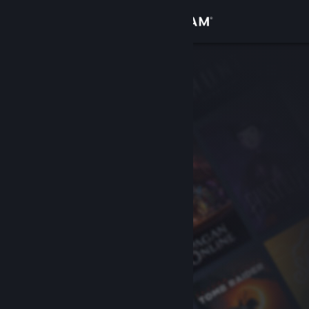
Logga in
Butik
Gemenskap
Om
Support
Byt språk
Skaffa Steams mobilapp
Se skrivbordswebbplats