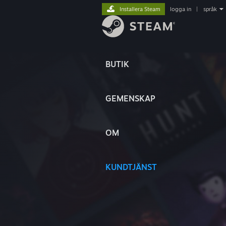
Installera Steam
logga in
|
språk
BUTIK
GEMENSKAP
OM
KUNDTJÄNST