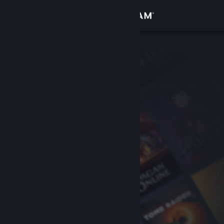
Logga in
Butik
Gemenskap
Om
Support
Byt språk
Skaffa Steams mobilapp
Se skrivbordswebbplats